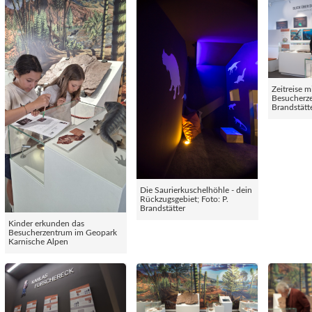
Zeitreise m
Besucherze
Brandstätt
Die Saurierkuschelhöhle - dein
Rückzugsgebiet; Foto: P.
Brandstätter
Kinder erkunden das
Besucherzentrum im Geopark
Karnische Alpen