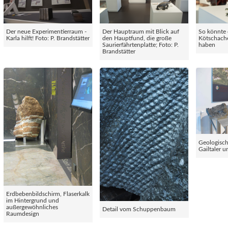
Der neue Experimentierraum -
Der Hauptraum mit Blick auf
So könnte 
Karla hilft! Foto: P. Brandstätter
den Hauptfund, die große
Kötschach
Saurierfährtenplatte; Foto: P.
haben
Brandstätter
Geologisc
Gailtaler 
Erdbebenbildschirm, Flaserkalk
im Hintergrund und
außergewöhnliches
Detail vom Schuppenbaum
Raumdesign