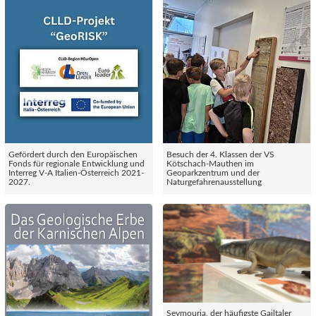
Gefördert durch den Europäischen
Besuch der 4. Klassen der VS
Fonds für regionale Entwicklung und
Kötschach-Mauthen im
Interreg V-A Italien-Österreich 2021-
Geoparkzentrum und der
2027.
Naturgefahrenausstellung
Seymouria, der häufigste Gailtaler