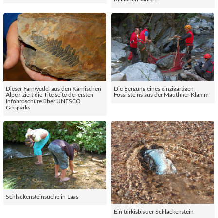
Dieser Farnwedel aus den Karnischen
Die Bergung eines einzigartigen
Alpen ziert die Titelseite der ersten
Fossilsteins aus der Mauthner Klamm
Infobroschüre über UNESCO
Geoparks
Schlackensteinsuche in Laas
Ein türkisblauer Schlackenstein